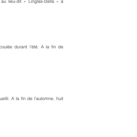
 au lieu-dit « Linglas-Izella » à
oulée durant l’été. A la fin de
illi. A la fin de l’automne, huit