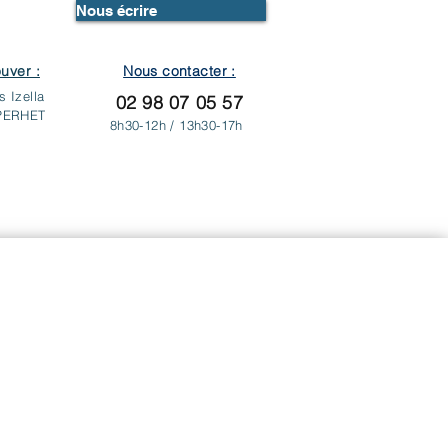
Nous écrire
uver :
Nous contacter :
s Izella
02 98 07 05 57
PERHET
8h30-12h /
13h30-17h
Admission
Contact