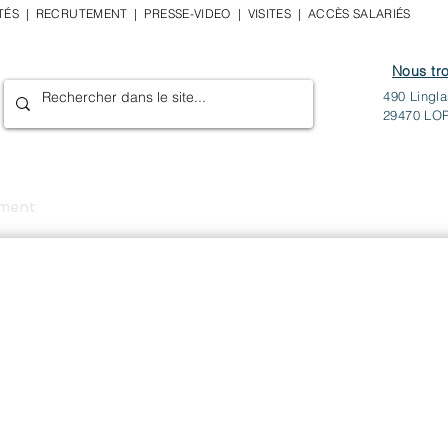
TÉS
|
RECRUTEMENT
|
PRESSE-VIDEO
|
VISITES
|
ACCÈS
SALARI
É
S
Nous tro
490 Lingla
29470 LO
ement
Hébergement
Vie & Bien-être