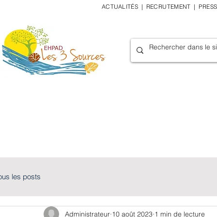
ACTUALITÉS
|
RECRUTEMENT
|
PRES
Accueil
L'établissement
Hébergem
ous les posts
Administrateur
10 août 2023
1 min de lecture