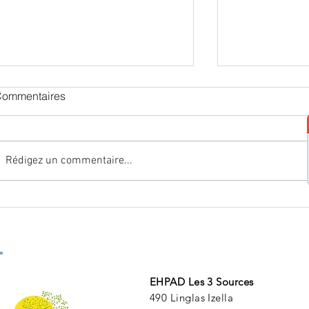
ommentaires
Joyeuses fêtes !
Rédigez un commentaire...
Fête des fami
personnel - N
automne 202
EHPAD Les 3 Sources
490 Linglas Izella